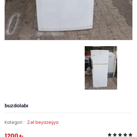
buzdolabı
Kategori :
2.el beyazeşya
1200
₺