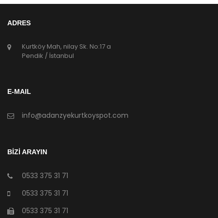
ADRES
Kurtköy Mah, nilay Sk. No:17 a
Pendik / İstanbul
E-MAIL
info@adanzyekurtkoyspot.com
BİZİ ARAYIN
0533 375 31 71
0533 375 31 71
0533 375 31 71