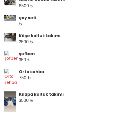
6500 ₺
çay seti
₺
Köşe koltuk takımı
2500 ₺
şofben
350 ₺
Orta sehba
750 ₺
Kılapa koltuk takımı
3500 ₺